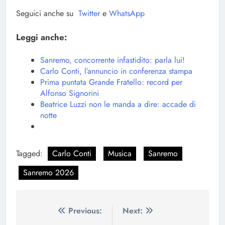
Seguici anche su
Twitter
e
WhatsApp
Leggi anche:
Sanremo, concorrente infastidito: parla lui!
Carlo Conti, l’annuncio in conferenza stampa
Prima puntata Grande Fratello: record per
Alfonso Signorini
Beatrice Luzzi non le manda a dire: accade di
notte
Tagged:
Carlo Conti
Musica
Sanremo
Sanremo 2026
Navigazione
Previous:
Next: