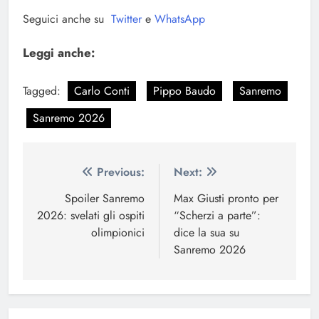
Seguici anche su
Twitter
e
WhatsApp
Leggi anche:
Tagged:
Carlo Conti
Pippo Baudo
Sanremo
Sanremo 2026
Navigazione
Previous:
Next:
articoli
Spoiler Sanremo
Max Giusti pronto per
2026: svelati gli ospiti
“Scherzi a parte”:
olimpionici
dice la sua su
Sanremo 2026