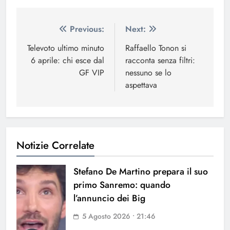
Navigazione
Previous:
Next:
articoli
Televoto ultimo minuto
Raffaello Tonon si
6 aprile: chi esce dal
racconta senza filtri:
GF VIP
nessuno se lo
aspettava
Notizie Correlate
Stefano De Martino prepara il suo
primo Sanremo: quando
l’annuncio dei Big
5 Agosto 2026 • 21:46