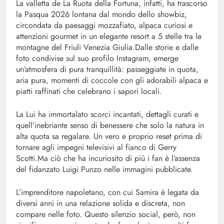
La valletta de La Ruota della Fortuna, infatti, ha trascorso
la Pasqua 2026 lontana dal mondo dello showbiz,
circondata da paesaggi mozzafiato, alpaca curiosi e
attenzioni gourmet in un elegante resort a 5 stelle tra le
montagne del Friuli Venezia Giulia.Dalle storie e dalle
foto condivise sul suo profilo Instagram, emerge
un’atmosfera di pura tranquillità: passeggiate in quota,
aria pura, momenti di coccole con gli adorabili alpaca e
piatti raffinati che celebrano i sapori locali.
La Lui ha immortalato scorci incantati, dettagli curati e
quell’inebriante senso di benessere che solo la natura in
alta quota sa regalare. Un vero e proprio reset prima di
tornare agli impegni televisivi al fianco di Gerry
Scotti.Ma ciò che ha incuriosito di più i fan è l’assenza
del fidanzato Luigi Punzo nelle immagini pubblicate.
L’imprenditore napoletano, con cui Samira è legata da
diversi anni in una relazione solida e discreta, non
compare nelle foto. Questo silenzio social, però, non