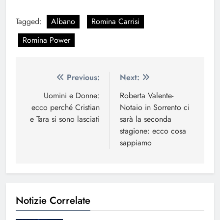
Tagged:
Albano
Romina Carrisi
Romina Power
Navigazione
Previous:
Next:
articoli
Uomini e Donne:
Roberta Valente-
ecco perché Cristian
Notaio in Sorrento ci
e Tara si sono lasciati
sarà la seconda
stagione: ecco cosa
sappiamo
Notizie Correlate