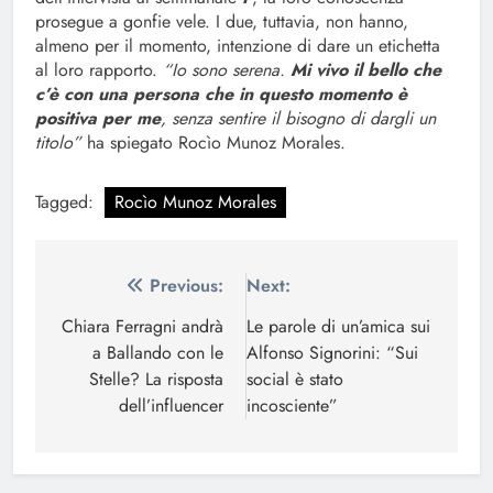
prosegue a gonfie vele. I due, tuttavia, non hanno,
almeno per il momento, intenzione di dare un etichetta
al loro rapporto.
“Io sono serena.
Mi vivo il bello che
c’è con una persona che in questo momento è
positiva per me
, senza sentire il bisogno di dargli un
titolo”
ha spiegato Rocìo Munoz Morales.
Tagged:
Rocìo Munoz Morales
Navigazione
Previous:
Next:
articoli
Chiara Ferragni andrà
Le parole di un’amica sui
a Ballando con le
Alfonso Signorini: “Sui
Stelle? La risposta
social è stato
dell’influencer
incosciente”