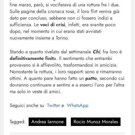
fine marzo, però, si vociferava di una rottura fra i due.
Sulle pagine della cronaca rosa, il loro flirt veniva già
dato per concluso, sebbene non ci fossero indizi a
sufficienza. Le
voci di crisi
, infatti, era svanite poco
dopo, nel momento in cui erano stati avvistati
nuovamente insieme a Torino.
Stando a quanto rivelato dal settimanale
Chi
, fra loro è
definitivamente finit
a. Il sentimento che entrambi
provavano si è affievolito, trasformandosi in amicizia.
Nonostante la rottura, i loro rapporti sono e rimarranno
ottimi. A quanto pare hanno fatto un
patto
, secondo cui
dovranno continuare a sentirsi e a esserci l’uno per l’altra
ma solo in veste di amici.
Seguici anche su
Twitter
e
WhatsApp
Tagged:
Andrea Iannone
Rocio Munoz Morales