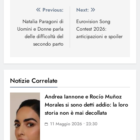
Navigazione
Previous:
Next:
articoli
Natalia Paragoni di
Eurovision Song
Uomini e Donne parla
Contest 2026:
delle difficoltà del
anticipazioni e spoiler
secondo parto
Notizie Correlate
Andrea Iannone e Rocío Muñoz
Morales si sono detti addio: la loro
storia non è mai decollata
11 Maggio 2026 • 23:30