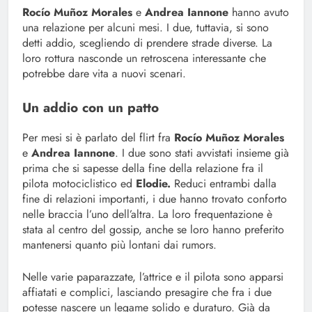
Rocío Muñoz Morales
e
Andrea Iannone
hanno avuto
una relazione per alcuni mesi. I due, tuttavia, si sono
detti addio, scegliendo di prendere strade diverse. La
loro rottura nasconde un retroscena interessante che
potrebbe dare vita a nuovi scenari.
Un addio con un patto
Per mesi si è parlato del flirt fra
Rocío Muñoz Morales
e
Andrea Iannone
. I due sono stati avvistati insieme già
prima che si sapesse della fine della relazione fra il
pilota motociclistico ed
Elodie.
Reduci entrambi dalla
fine di relazioni importanti, i due hanno trovato conforto
nelle braccia l’uno dell’altra. La loro frequentazione è
stata al centro del gossip, anche se loro hanno preferito
mantenersi quanto più lontani dai rumors.
Nelle varie paparazzate, l’attrice e il pilota sono apparsi
affiatati e complici, lasciando presagire che fra i due
potesse nascere un legame solido e duraturo. Già da