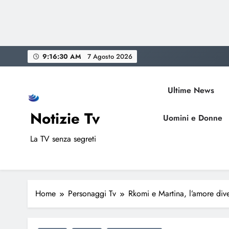
Skip
9:16:31 AM
7 Agosto 2026
to
content
Ultime News
Notizie Tv
Uomini e Donne
La TV senza segreti
Home
Personaggi Tv
Rkomi e Martina, l’amore dive