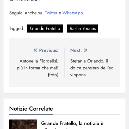
Seguici anche su
Twitter
e
WhatsApp
Tagged:
Grande Fratello
Rasha Younes
Navigazione
Previous:
Next:
articoli
Antonella Fiordelisi,
Stefania Orlando, il
più in forma che mai!
dolce pensiero dell’ex
(foto)
vippona
Notizie Correlate
Grande Fratello, la notizia è