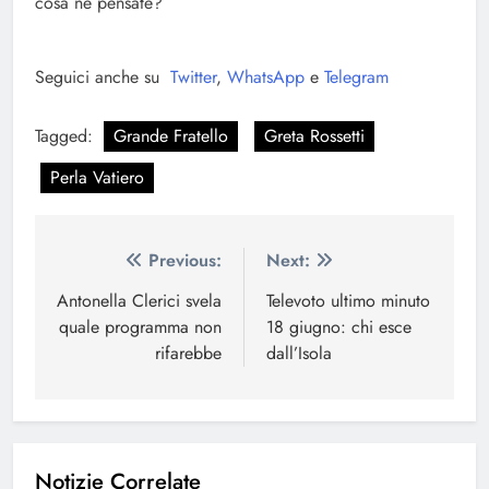
cosa ne pensate?
Seguici anche su
Twitter
,
WhatsApp
e
Telegram
Tagged:
Grande Fratello
Greta Rossetti
Perla Vatiero
Navigazione
Previous:
Next:
articoli
Antonella Clerici svela
Televoto ultimo minuto
quale programma non
18 giugno: chi esce
rifarebbe
dall’Isola
Notizie Correlate