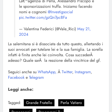
Lâ€™agenzia di Perla, Alessandro Piscopo e
le sponsorizzazioni truffa. Iniziamo facendo
nomi e cognomi
@Investigsocial
pic.twitter.com/gzQn7pcBFa
— Valentina Federici (@Vale_Rici)
May 21,
2024
La salernitana si è dissociata da tutto questo, allertando i
suoi avvocati per tutelare lei e la sua famiglia. La sorella
infatti è finita anche lei coinvolta. Cosa succederÃ
adesso? Quale sarÃ la reazione della vincitrice del gf.
Seguici anche su
WhatsApp,
Â
Twitter
,
Instagram
,
Facebook
e
Telegram
Leggi anche:
Tagged:
Grande Fratello
Perla Vatiero