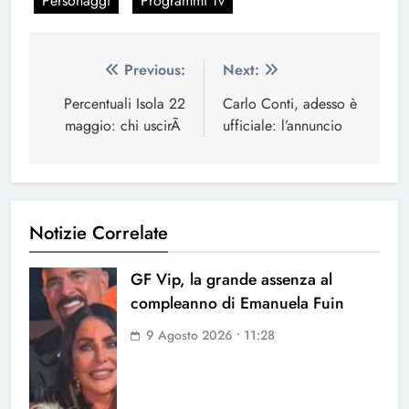
Personaggi
Programmi Tv
Navigazione
Previous:
Next:
articoli
Percentuali Isola 22
Carlo Conti, adesso è
maggio: chi uscirÃ
ufficiale: l’annuncio
Notizie Correlate
GF Vip, la grande assenza al
compleanno di Emanuela Fuin
9 Agosto 2026 • 11:28