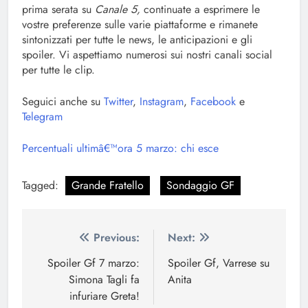
prima serata su
Canale 5,
continuate a esprimere le
vostre preferenze sulle varie piattaforme e rimanete
sintonizzati per tutte le news, le anticipazioni e gli
spoiler. Vi aspettiamo numerosi sui nostri canali social
per tutte le clip.
Seguici anche su
Twitter
,
Instagram
,
Facebook
e
Telegram
Percentuali ultimâ€™ora 5 marzo: chi esce
Tagged:
Grande Fratello
Sondaggio GF
Navigazione
Previous:
Next:
articoli
Spoiler Gf 7 marzo:
Spoiler Gf, Varrese su
Simona Tagli fa
Anita
infuriare Greta!