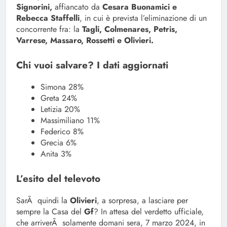
Signorini,
affiancato da
Cesara Buonamici e
Rebecca Staffelli
, in cui è prevista l’eliminazione di un
concorrente fra: la
Tagli, Colmenares, Petris,
Varrese, Massaro, Rossetti e Olivieri.
Chi vuoi salvare? I dati aggiornati
Simona 28%
Greta 24%
Letizia 20%
Massimiliano 11%
Federico 8%
Grecia 6%
Anita 3%
L’esito del televoto
SarÃ quindi la
Olivieri
, a sorpresa, a lasciare per
sempre la Casa del
Gf
? In attesa del verdetto ufficiale,
che arriverÃ solamente domani sera, 7 marzo 2024, in