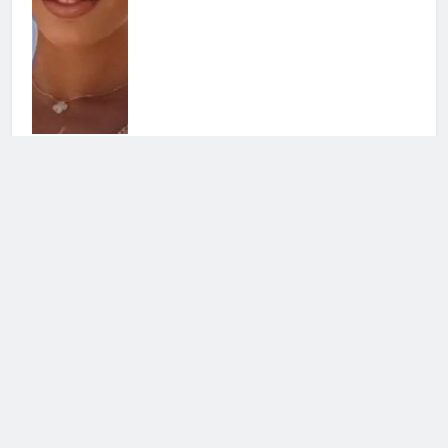
Helena Prestes sbotta sui social: il
messaggio ai fan non lascia dubbi
23 Luglio 2026 • 09:23