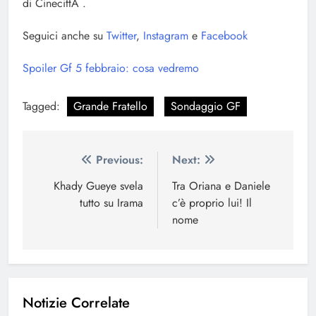
di CinecittÃ .
Seguici anche su
Twitter
,
Instagram
e
Facebook
Spoiler Gf 5 febbraio: cosa vedremo
Tagged:
Grande Fratello
Sondaggio GF
Navigazione
Previous:
Next:
articoli
Khady Gueye svela
Tra Oriana e Daniele
tutto su Irama
c’è proprio lui! Il
nome
Notizie Correlate