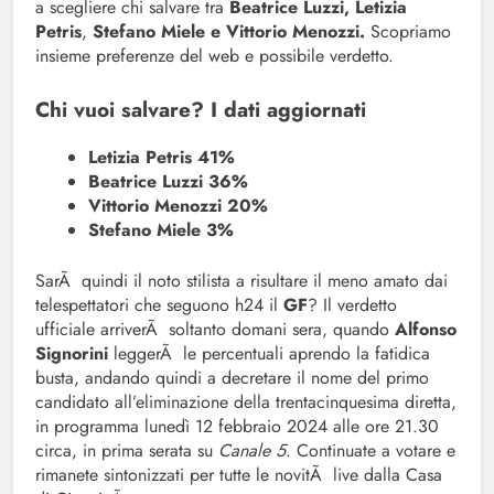
a scegliere chi salvare tra
Beatrice Luzzi, Letizia
Petris
,
Stefano Miele e Vittorio Menozzi.
Scopriamo
insieme preferenze del web e possibile verdetto.
Chi vuoi salvare? I dati aggiornati
Letizia Petris 41%
Beatrice Luzzi 36%
Vittorio Menozzi 20%
Stefano Miele 3%
SarÃ quindi il noto stilista a risultare il meno amato dai
telespettatori che seguono h24 il
GF
? Il verdetto
ufficiale arriverÃ soltanto domani sera, quando
Alfonso
Signorini
leggerÃ le percentuali aprendo la fatidica
busta, andando quindi a decretare il nome del primo
candidato all’eliminazione della trentacinquesima diretta,
in programma lunedì 12 febbraio 2024 alle ore 21.30
circa, in prima serata su
Canale 5
. Continuate a votare e
rimanete sintonizzati per tutte le novitÃ live dalla Casa