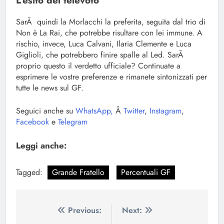
L’esito del televoto
SarÃ quindi la Morlacchi la preferita, seguita dal trio di
Non è La Rai, che potrebbe risultare con lei immune. A
rischio, invece, Luca Calvani, Ilaria Clemente e Luca
Giglioli, che potrebbero finire spalle al Led. SarÃ
proprio questo il verdetto ufficiale? Continuate a
esprimere le vostre preferenze e rimanete sintonizzati per
tutte le news sul GF.
Seguici anche su
WhatsApp,
Â
Twitter
,
Instagram
,
Facebook
e
Telegram
Leggi anche:
Tagged:
Grande Fratello
Percentuali GF
Navigazione
Previous:
Next: