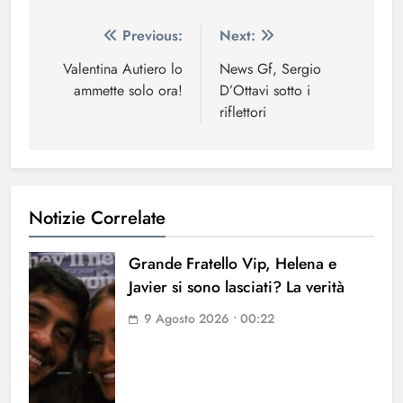
Navigazione
Previous:
Next:
articoli
Valentina Autiero lo
News Gf, Sergio
ammette solo ora!
D’Ottavi sotto i
riflettori
Notizie Correlate
Grande Fratello Vip, Helena e
Javier si sono lasciati? La verità
9 Agosto 2026 • 00:22