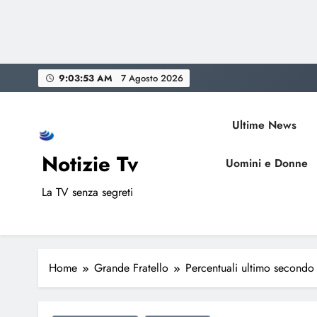
Skip
9:03:54 AM
7 Agosto 2026
to
content
Ultime News
Notizie Tv
Uomini e Donne
La TV senza segreti
Home
Grande Fratello
Percentuali ultimo secondo 