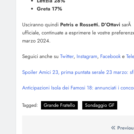
Letizia 28%
Greta 17%
Usciranno quindi
Petris e Rossetti. D’Ottavi
sarÃ i
ufficiale, continuate a esprimere le vostre preferenze
marzo 2024.
Seguici anche su
Twitter
,
Instagram
,
Facebook
e
Tel
Spoiler Amici 23, prima puntata serale 23 marzo: s
Anticipazioni Isola dei Famosi 18: annunciati i concor
Tagged:
Grande Fratello
Sondaggio GF
Navigazione
Previou