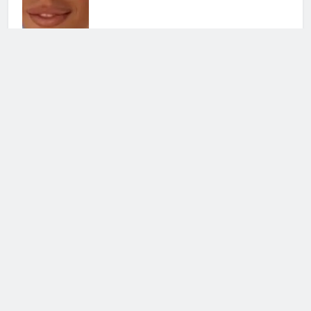
Cerca
Cerca
Notizie Tv
©
Copy
right
2026- Tutti i diritti sono
riservati|