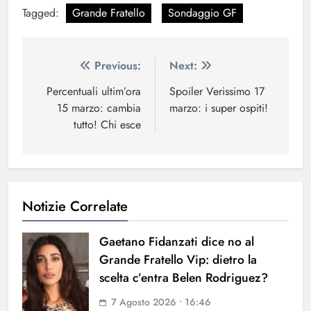
Tagged:
Grande Fratello
Sondaggio GF
Navigazione
Previous:
Next:
articoli
Percentuali ultim’ora
Spoiler Verissimo 17
15 marzo: cambia
marzo: i super ospiti!
tutto! Chi esce
Notizie Correlate
Gaetano Fidanzati dice no al
Grande Fratello Vip: dietro la
scelta c’entra Belen Rodriguez?
7 Agosto 2026 • 16:46