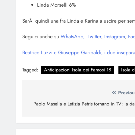
Linda Morselli 6%
SarÃ quindi una fra Linda e Karina a uscire per sem
Seguici anche su
WhatsApp,
Twitter
,
Instagram
,
Fac
Beatrice Luzzi e Giuseppe Garibaldi, i due insepara
Tagged:
Anticipazioni Isola dei Famosi 18
Isola 
Navigazione
Previou
articoli
Paolo Masella e Letizia Petris tornano in TV: la da