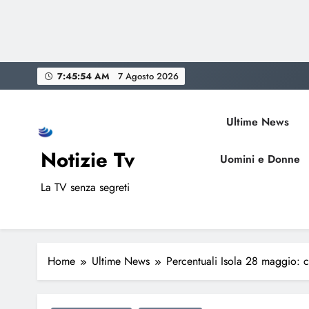
Skip
7:45:55 AM
7 Agosto 2026
to
content
Ultime News
Notizie Tv
Uomini e Donne
La TV senza segreti
Home
Ultime News
Percentuali Isola 28 maggio: c