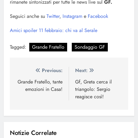
rimanete sintonizzati per tutte le news live sul
GF.
Seguici anche su
Twitter
,
Instagram
e
Facebook
Amici spoiler 11 febbraio: chi va al Serale
Tagged:
Grande Fratello
Sondaggio GF
Navigazione
Previous:
Next:
articoli
Grande Fratello, tante
Gf, Greta cerca il
emozioni in Casa!
triangolo: Sergio
reagisce così!
Notizie Correlate