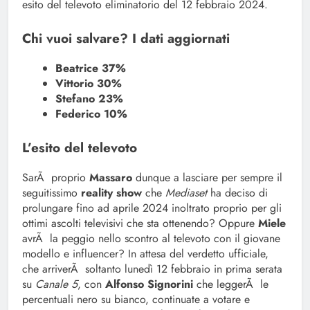
esito del televoto eliminatorio del 12 febbraio 2024.
Chi vuoi salvare? I dati aggiornati
Beatrice 37%
Vittorio 30%
Stefano 23%
Federico 10%
L’esito del televoto
SarÃ proprio
Massaro
dunque a lasciare per sempre il
seguitissimo
reality show
che
Mediaset
ha deciso di
prolungare fino ad aprile 2024 inoltrato proprio per gli
ottimi ascolti televisivi che sta ottenendo? Oppure
Miele
avrÃ la peggio nello scontro al televoto con il giovane
modello e influencer? In attesa del verdetto ufficiale,
che arriverÃ soltanto lunedì 12 febbraio in prima serata
su
Canale 5
, con
Alfonso
Signorini
che leggerÃ le
percentuali nero su bianco, continuate a votare e