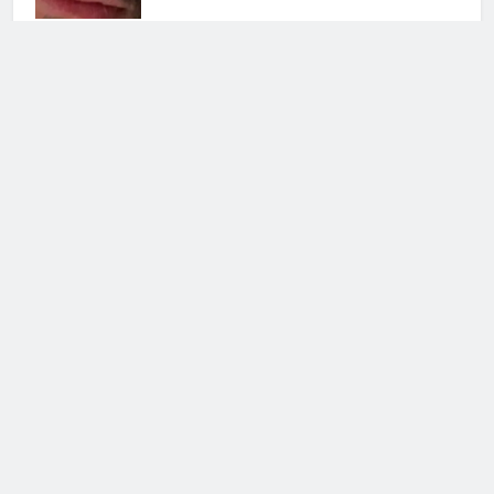
Grande Fratello Vip, il ritorno:
data di inizio e concorrenti
30 Luglio 2026 • 09:00
Cerca
Cerca