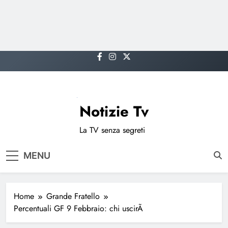
Skip
to
content
Notizie Tv
La TV senza segreti
MENU
Home
Grande Fratello
Percentuali GF 9 Febbraio: chi uscirÃ