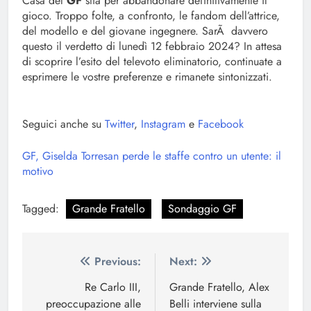
Casa del
GF
stia per abbandonare definitivamente il
gioco. Troppo folte, a confronto, le fandom dell’attrice,
del modello e del giovane ingegnere. SarÃ davvero
questo il verdetto di lunedì 12 febbraio 2024? In attesa
di scoprire l’esito del televoto eliminatorio, continuate a
esprimere le vostre preferenze e rimanete sintonizzati.
Seguici anche su
Twitter
,
Instagram
e
Facebook
GF, Giselda Torresan perde le staffe contro un utente: il
motivo
Tagged:
Grande Fratello
Sondaggio GF
Navigazione
Previous:
Next:
articoli
Re Carlo III,
Grande Fratello, Alex
preoccupazione alle
Belli interviene sulla