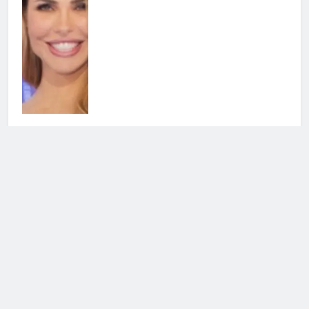
Grande Fratello, Lorenzo
Spolverato sorprende tutti e svela
tutto su Shaila
25 Luglio 2026 • 18:05