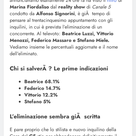
annunciavamo esattamente 24 ore fa ha visto il
ritiro
di
Marina Fiordaliso
dal
reality show
di
Canale 5
condotto da
Alfonso Signorini
, è giÃ tempo di
pensare al trentacinquesimo appuntamento con gli
inquilini, in cui è prevista l’eliminazione di un
concorrente. Al televoto:
Beatrice Luzzi, Vittorio
Menozzi, Federico Massaro e Stefano Miele.
Vediamo insieme le percentuali aggiornate e il nome
dell’eliminato.
Chi si salverÃ ? Le prime indicazioni
Beatrice 68.1%
Federico 14.7%
Vittorio 12.2%
Stefano 5%
L’eliminazione sembra giÃ scritta
E pare proprio che lo stilista e nuovo inquilino della