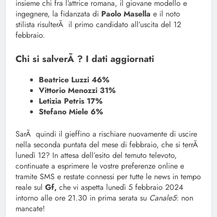
insieme chi fra l’attrice romana, il giovane modello e
ingegnere, la fidanzata di
Paolo Masella
e il noto
stilista risulterÃ il primo candidato all’uscita del 12
febbraio.
Chi si salverÃ ? I dati aggiornati
Beatrice Luzzi 46%
Vittorio Menozzi 31%
Letizia Petris 17%
Stefano Miele 6%
SarÃ quindi il gieffino a rischiare nuovamente di uscire
nella seconda puntata del mese di febbraio, che si terrÃ
lunedì 12? In attesa dell’esito del temuto televoto,
continuate a esprimere le vostre preferenze online e
tramite SMS e restate connessi per tutte le news in tempo
reale sul
Gf,
che vi aspetta lunedì 5 febbraio 2024
intorno alle ore 21.30 in prima serata su
Canale5
: non
mancate!