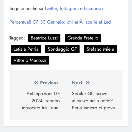
Seguici anche su
Twitter
,
Instagram
e
Facebook
Percentuali GF 30 Gennaio: chi sarÃ spalle al Led
Tagged:
Beatrice Luzzi
Grande Fratello
Letizia Petris
Sondaggio GF
Stefano Miele
Vittorio Menozzi
Navigazione
Previous:
Next:
articoli
Anticipazioni GF
Spoiler Gf, nuove
2024, scontro
alleanze nella notte?
infuocato tra i due!
Perla Vatiero ci prova