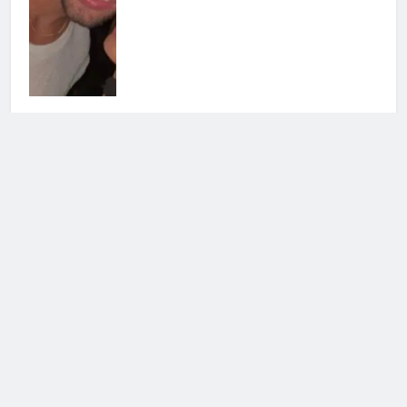
Uomini e Donne, ex tronista nel
mirino: l’indiscrezione
4 Agosto 2026 • 12:03
Cerca