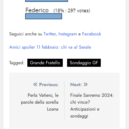
Seguici anche su
Twitter
,
Instagram
e
Facebook
Amici spoiler 11 febbraio: chi va al Serale
Tagged:
Grande Fratello
Sondaggio GF
Navigazione
Previous:
Next:
articoli
Perla Vatiero, le
Finale Sanremo 2024:
parole della sorella
chi vince?
Loana
Anticipazioni e
sondaggi