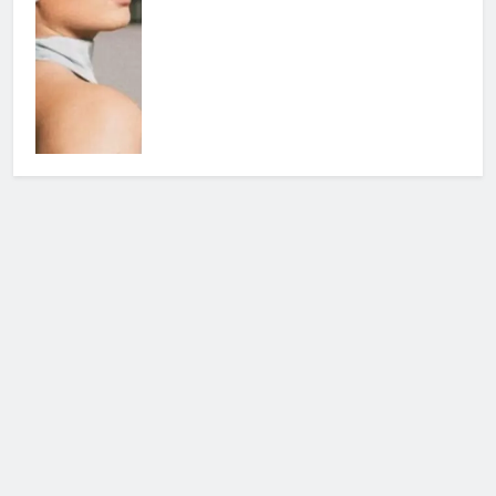
Cerca
Cerca
Notizie Tv
©
Copy
right
2026- Tutti i diritti sono
riservati|
redazione [at] notizietv [dot] com