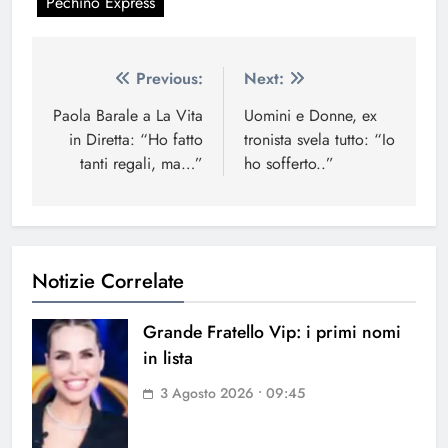
Pechino Express
Navigazione
Previous:
Next:
articoli
Paola Barale a La Vita
Uomini e Donne, ex
in Diretta: “Ho fatto
tronista svela tutto: “Io
tanti regali, ma…”
ho sofferto..”
Notizie Correlate
Grande Fratello Vip: i primi nomi
in lista
3 Agosto 2026 • 09:45