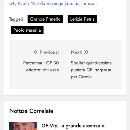
GF, Paolo Masella respinge Giselda Torresan
Tagged:
Grande Fratello
Letizia Petris
Paolo Masella
Navigazione
Previous:
Next:
articoli
Percentuali GF 30
Spoiler quindicesima
ottobre: chi esce
puntata GF: sorpresa
per Grecia
Notizie Correlate
GF Vip, la grande assenza al