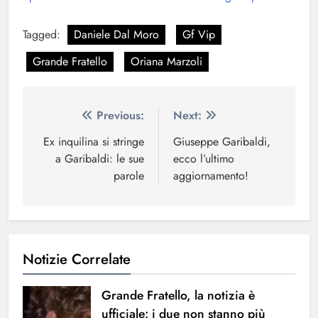
Tagged:
Daniele Dal Moro
Gf Vip
Grande Fratello
Oriana Marzoli
Navigazione
Previous:
Next:
articoli
Ex inquilina si stringe
Giuseppe Garibaldi,
a Garibaldi: le sue
ecco l’ultimo
parole
aggiornamento!
Notizie Correlate
Grande Fratello, la notizia è
ufficiale: i due non stanno più