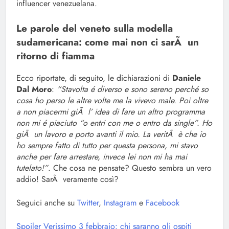
influencer venezuelana.
Le parole del veneto sulla modella
sudamericana: come mai non ci sarÃ un
ritorno di fiamma
Ecco riportate, di seguito, le dichiarazioni di
Daniele
Dal Moro
:
“Stavolta é diverso e sono sereno perché so
cosa ho perso le altre volte me la vivevo male. Poi oltre
a non piacermi giÃ l’ idea di fare un altro programma
non mi é piaciuto “o entri con me o entro da single”. Ho
giÃ un lavoro e porto avanti il mio. La veritÃ è che io
ho sempre fatto di tutto per questa persona, mi stavo
anche per fare arrestare, invece lei non mi ha mai
tutelato!”
. Che cosa ne pensate? Questo sembra un vero
addio! SarÃ veramente così?
Seguici anche su
Twitter
,
Instagram
e
Facebook
Spoiler Verissimo 3 febbraio: chi saranno gli ospiti