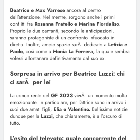
Beatrice e Max Varrese
ancora al centro
dell’attenzione. Nel mentre, sorgono anche i primi
conflitti fra
Rosanna Fratello e Marina Fiordaliso
.
Proprio le due cantanti, secondo le anticipazioni,
saranno protagoniste di un confronto infuocato in
diretta. Inoltre, ampio spazio sarÃ dedicato a
Letizia e
Paolo,
così come a
Monia La Ferrera,
la quale sembra
volersi allontanare definitivamente dal suo ex.
Sorpresa in arrivo per Beatrice Luzzi: chi
ci sarÃ per lei
La concorrente del
GF 2023
vivrÃ un momento molto
emozionante. In particolare, per l’attrice sono in arrivo i
suoi due amati figli,
Elia e Valentino.
Bellissime notizie
dunque per la
Luzzi,
che chiaramente, è all’oscuro di
tutto.
L’esito del televoto: quale concorrente del