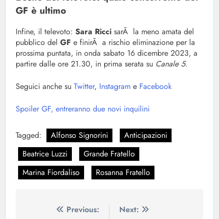
GF è ultimo
Infine, il televoto:
Sara Ricci
sarÃ la meno amata del
pubblico del
GF
e finirÃ a rischio eliminazione per la
prossima puntata, in onda sabato 16 dicembre 2023, a
partire dalle ore 21.30, in prima serata su
Canale 5
.
Seguici anche su
Twitter
,
Instagram
e
Facebook
Spoiler GF, entreranno due novi inquilini
Tagged:
Alfonso Signorini
Anticipazioni
Beatrice Luzzi
Grande Fratello
Marina Fiordaliso
Rosanna Fratello
Navigazione
Previous:
Next: