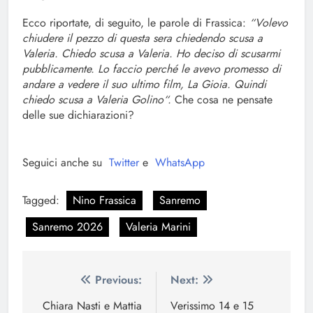
Ecco riportate, di seguito, le parole di Frassica:
“Volevo
chiudere il pezzo di questa sera chiedendo scusa a
Valeria. Chiedo scusa a Valeria. Ho deciso di scusarmi
pubblicamente. Lo faccio perché le avevo promesso di
andare a vedere il suo ultimo film, La Gioia. Quindi
chiedo scusa a Valeria Golino“.
Che cosa ne pensate
delle sue dichiarazioni?
Seguici anche su
Twitter
e
WhatsApp
Tagged:
Nino Frassica
Sanremo
Sanremo 2026
Valeria Marini
Navigazione
Previous:
Next:
articoli
Chiara Nasti e Mattia
Verissimo 14 e 15