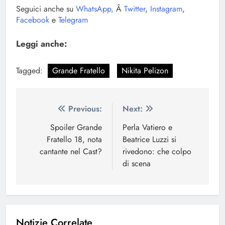
Seguici anche su
WhatsApp,
Â
Twitter
,
Instagram
,
Facebook
e
Telegram
Leggi anche:
Tagged:
Grande Fratello
Nikita Pelizon
Navigazione
Previous:
Next:
articoli
Spoiler Grande
Perla Vatiero e
Fratello 18, nota
Beatrice Luzzi si
cantante nel Cast?
rivedono: che colpo
di scena
Notizie Correlate