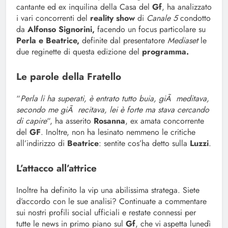
cantante ed ex inquilina della Casa del
Gf
, ha analizzato
i vari concorrenti del
reality show
di
Canale 5
condotto
da
Alfonso Signorini,
facendo un focus particolare su
Perla e Beatrice,
definite dal presentatore
Mediaset
le
due reginette di questa edizione del
programma.
Le parole della Fratello
“
Perla li ha superati, è entrato tutto buia, giÃ meditava,
secondo me giÃ recitava, lei è forte ma stava cercando
di capire
“, ha asserito
Rosanna
, ex amata concorrente
del
GF
. Inoltre, non ha lesinato nemmeno le critiche
all’indirizzo di
Beatrice
: sentite cos’ha detto sulla
Luzzi
.
L’attacco all’attrice
Inoltre ha definito la vip una abilissima stratega. Siete
d’accordo con le sue analisi? Continuate a commentare
sui nostri profili social ufficiali e restate connessi per
tutte le news in primo piano sul
Gf
, che vi aspetta lunedì