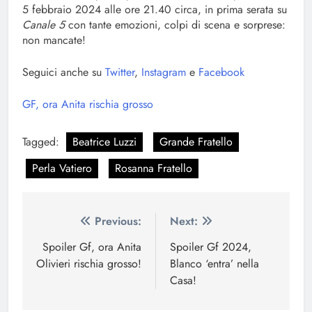
5 febbraio 2024 alle ore 21.40 circa, in prima serata su
Canale 5
con tante emozioni, colpi di scena e sorprese:
non mancate!
Seguici anche su
Twitter
,
Instagram
e
Facebook
GF, ora Anita rischia grosso
Tagged:
Beatrice Luzzi
Grande Fratello
Perla Vatiero
Rosanna Fratello
Navigazione
Previous:
Next:
articoli
Spoiler Gf, ora Anita
Spoiler Gf 2024,
Olivieri rischia grosso!
Blanco ‘entra’ nella
Casa!