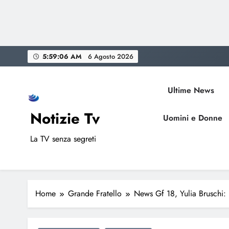
Skip
5:59:07 AM
6 Agosto 2026
to
content
Ultime News
Notizie Tv
Uomini e Donne
La TV senza segreti
Home
Grande Fratello
News Gf 18, Yulia Bruschi: