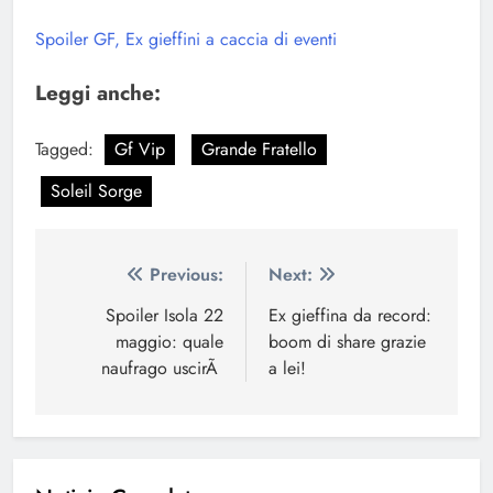
Spoiler GF, Ex gieffini a caccia di eventi
Leggi anche:
Tagged:
Gf Vip
Grande Fratello
Soleil Sorge
Navigazione
Previous:
Next:
articoli
Spoiler Isola 22
Ex gieffina da record:
maggio: quale
boom di share grazie
naufrago uscirÃ
a lei!