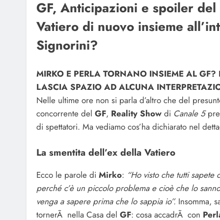
GF, Anticipazioni e spoiler del
Vatiero di nuovo insieme all’in
Signorini?
MIRKO E PERLA TORNANO INSIEME AL GF? 
LASCIA SPAZIO AD ALCUNA INTERPRETAZI
Nelle ultime ore non si parla d’altro che del presunt
concorrente del
GF
,
Reality Show
di
Canale 5
pre
di spettatori. Ma vediamo cos’ha dichiarato nel dettag
La smentita dell’ex della Vatiero
Ecco le parole di
Mirko
:
“Ho visto che tutti sapete
perché c’è un piccolo problema e cioè che lo sanno 
venga a sapere prima che lo sappia io”.
Insomma, sal
tornerÃ nella Casa del
GF
: cosa accadrÃ con
Perl