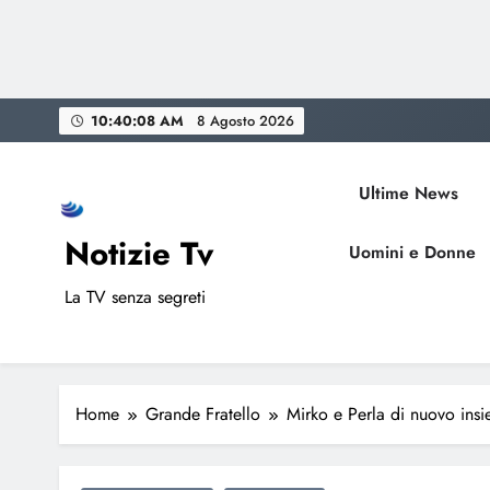
Skip
10:40:10 AM
8 Agosto 2026
to
content
Ultime News
Notizie Tv
Uomini e Donne
La TV senza segreti
Home
Grande Fratello
Mirko e Perla di nuovo ins