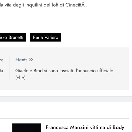
 vita degli inquilini del loft di CinecittÃ .
rko Brunetti
Perla Vatiero
s:
Next:
ta
Giaele e Brad si sono lasciati: l’annuncio ufficiale
(clip)
Francesca Manzini vittima di Body