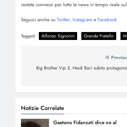
restate connessi per tutte le news in tempo reale sulla
Seguici anche su
Twitter
,
Instagram
e
Facebook
Tagged:
Alfonso Signorini
Grande Fratello
Mi
Navigazione
Previou
articoli
Big Brother Vip 3, Heidi Baci subito protagonis
Notizie Correlate
Gaetano Fidanzati dice no al