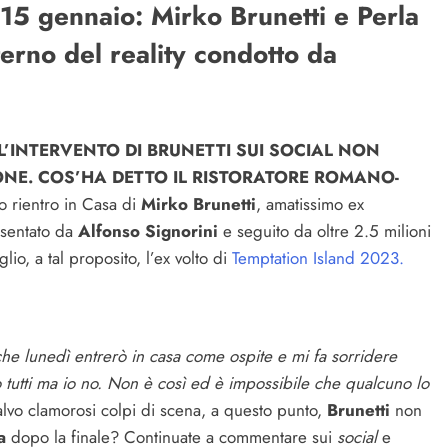
 15 gennaio: Mirko Brunetti e Perla
terno del reality condotto da
L’INTERVENTO DI BRUNETTI SUI SOCIAL NON
ONE. COS’HA DETTO IL RISTORATORE ROMANO-
o rientro in Casa di
Mirko Brunetti
, amatissimo ex
sentato da
Alfonso Signorini
e seguito da oltre 2.5 milioni
lio, a tal proposito, l’ex volto di
Temptation Island 2023.
 che lunedì entrerò in casa come ospite e mi fa sorridere
tutti ma io no. Non è così ed è impossibile che qualcuno lo
vo clamorosi colpi di scena, a questo punto,
Brunetti
non
a
dopo la finale? Continuate a commentare sui
social
e