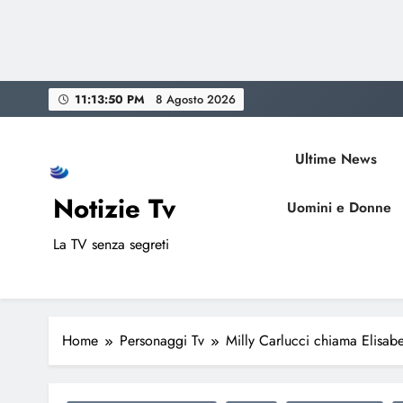
Skip
11:13:51 PM
8 Agosto 2026
to
content
Ultime News
Notizie Tv
Uomini e Donne
La TV senza segreti
Home
Personaggi Tv
Milly Carlucci chiama Elisabe