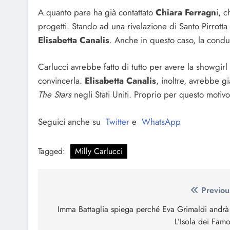
A quanto pare ha già contattato
Chiara Ferragn
i, 
progetti. Stando ad una rivelazione di Santo Pirrotta
Elisabetta Canalis
. Anche in questo caso, la condut
Carlucci avrebbe fatto di tutto per avere la showgirl
convincerla.
Elisabetta Canalis
, inoltre, avrebbe g
The Stars
negli Stati Uniti. Proprio per questo motiv
Seguici anche su
Twitter
e
WhatsApp
Tagged:
Milly Carlucci
Navigazione
Previou
articoli
Imma Battaglia spiega perché Eva Grimaldi andrà
L’Isola dei Famo