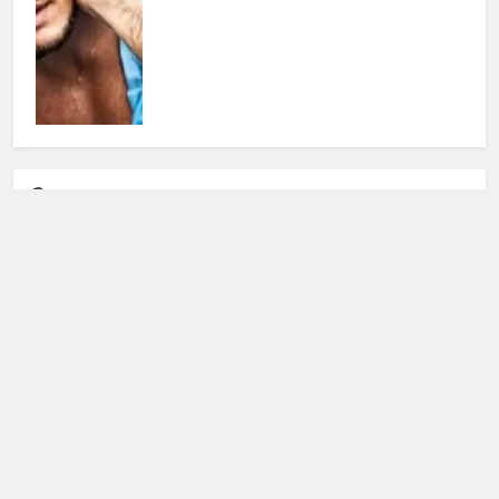
Cerca
Cerca
Notizie Tv
©
Copy
right
2026- Tutti i diritti sono
riservati|
redazione [at] notizietv [dot] com