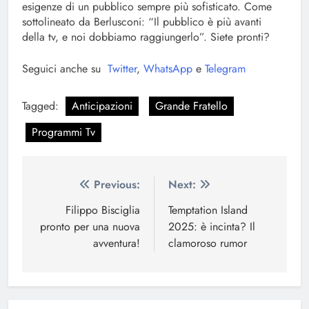
esigenze di un pubblico sempre più sofisticato. Come
sottolineato da Berlusconi: “Il pubblico è più avanti
della tv, e noi dobbiamo raggiungerlo”. Siete pronti?
Seguici anche su
Twitter
,
WhatsApp
e
Telegram
Tagged:
Anticipazioni
Grande Fratello
Programmi Tv
Navigazione
Previous:
Next:
articoli
Filippo Bisciglia
Temptation Island
pronto per una nuova
2025: è incinta? Il
avventura!
clamoroso rumor