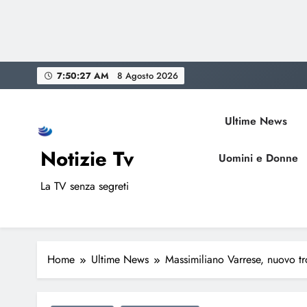
Skip
7:50:28 AM
8 Agosto 2026
to
content
Ultime News
Notizie Tv
Uomini e Donne
La TV senza segreti
Home
Ultime News
Massimiliano Varrese, nuovo t