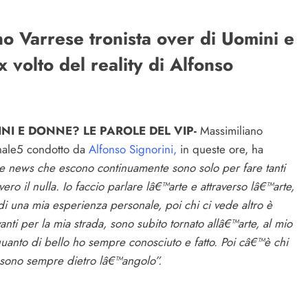
no Varrese tronista over di Uomini e
 volto del reality di Alfonso
NI E DONNE? LE PAROLE DEL VIP-
Massimiliano
nale5 condotto da
Alfonso Signorini,
in queste ore, ha
ke news che escono continuamente sono solo per fare tanti
ro il nulla. Io faccio parlare lâ€™arte e attraverso lâ€™arte,
o di una mia esperienza personale, poi chi ci vede altro è
ti per la mia strada, sono subito tornato allâ€™arte, al mio
 quanto di bello ho sempre conosciuto e fatto. Poi câ€™è chi
ma sono sempre dietro lâ€™angolo”.