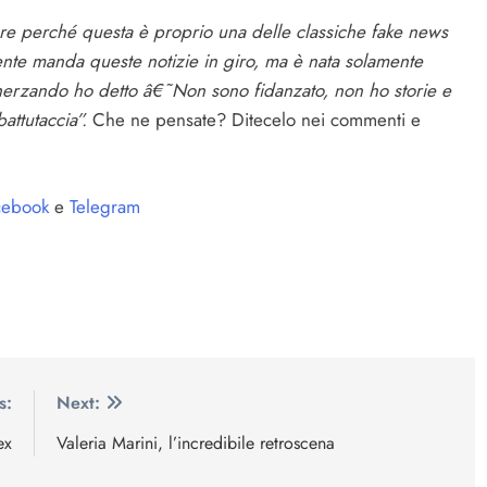
ere perché questa è proprio una delle classiche fake news
gente manda queste notizie in giro, ma è nata solamente
scherzando ho detto â€˜Non sono fidanzato, non ho storie e
attutaccia”.
Che ne pensate? Ditecelo nei commenti e
ebook
e
Telegram
s:
Next:
ex
Valeria Marini, l’incredibile retroscena