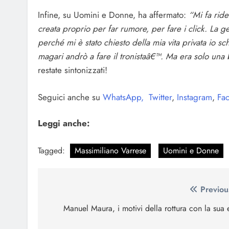
Infine, su Uomini e Donne, ha affermato:
“Mi fa rid
creata proprio per far rumore, per fare i click. La 
perché mi è stato chiesto della mia vita privata io 
magari andrò a fare il tronistaâ€™. Ma era solo una b
restate sintonizzati!
Seguici anche su
WhatsApp,
Twitter
,
Instagram
,
Fac
Leggi anche:
Tagged:
Massimiliano Varrese
Uomini e Donne
Navigazione
Previou
articoli
Manuel Maura, i motivi della rottura con la sua 