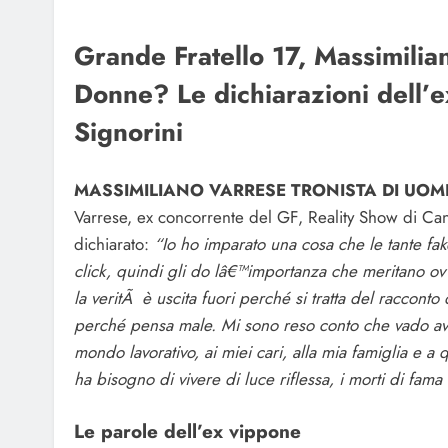
Grande Fratello 17, Massimilia
Donne? Le dichiarazioni dell’ex
Signorini
MASSIMILIANO VARRESE TRONISTA DI UOMI
Varrese, ex concorrente del GF, Reality Show di Ca
dichiarato:
“Io ho imparato una cosa che le tante fa
click, quindi gli do lâ€™importanza che meritano ovve
la veritÃ è uscita fuori perché si tratta del raccont
perché pensa male. Mi sono reso conto che vado avan
mondo lavorativo, ai miei cari, alla mia famiglia e a
ha bisogno di vivere di luce riflessa, i morti di fa
Le parole dell’ex vippone