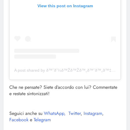
View this post on Instagram
A post shared by ð™ˆð˜¼ð™Žð™Žð™„ð™ˆð™„ð™‡ð™„ð˜¼ð™‰ð™Š ð™‘ð˜¼ð™ð™ð™€ð™Žð™€ (@massimilianovarrese)
Che ne pensate? Siete d’accordo con lui? Commentate
e restate sintonizzati!
Seguici anche su
WhatsApp,
Twitter
,
Instagram
,
Facebook
e
Telegram