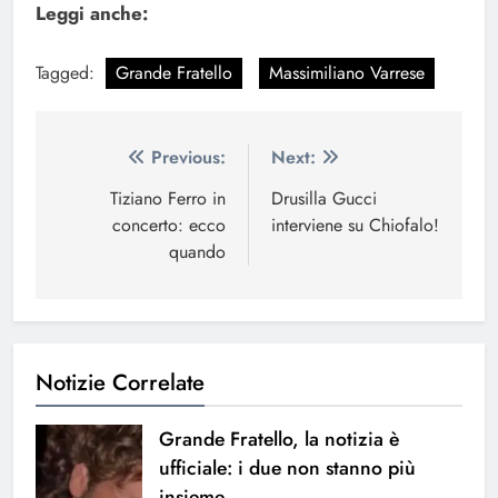
Leggi anche:
Tagged:
Grande Fratello
Massimiliano Varrese
Navigazione
Previous:
Next:
articoli
Tiziano Ferro in
Drusilla Gucci
concerto: ecco
interviene su Chiofalo!
quando
Notizie Correlate
Grande Fratello, la notizia è
ufficiale: i due non stanno più
insieme