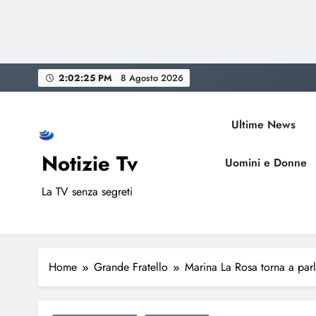
Skip
2:02:26 PM
8 Agosto 2026
to
content
Ultime News
Notizie Tv
Uomini e Donne
La TV senza segreti
Home
Grande Fratello
Marina La Rosa torna a par