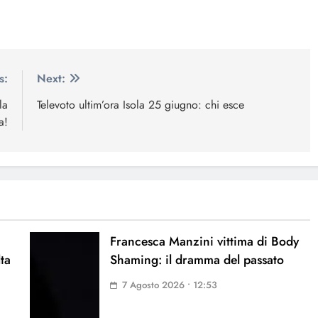
s:
Next:
la
Televoto ultim’ora Isola 25 giugno: chi esce
a!
Francesca Manzini vittima di Body
lta
Shaming: il dramma del passato
7 Agosto 2026 • 12:53