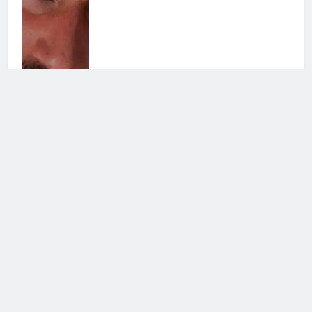
Soraya chiarisce tutto su Cristian:
cosa succede tra i due
3 Agosto 2026 • 23:24