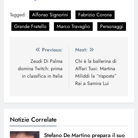
Tagged:
Alfonso Signorini
Fabrizio Corona
Grande Fratello
Marco Travaglio
Personaggi
Navigazione
Previous:
Next:
articoli
Zeudi Di Palma
Chi è la ballerina di
domina Twitch: prima
Affari Tuoi: Martina
in classifica in Italia
Miliddi la “risposta”
Rai a Samira Lui
Notizie Correlate
Stefano De Martino prepara il suo