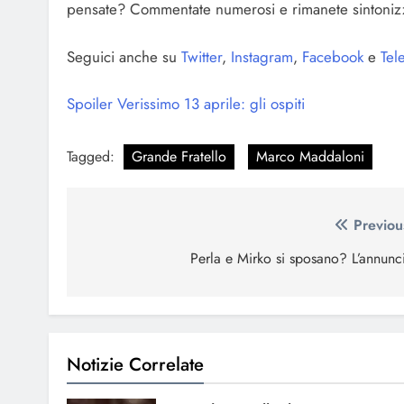
pensate? Commentate numerosi e rimanete sintonizza
Seguici anche su
Twitter
,
Instagram
,
Facebook
e
Tel
Spoiler Verissimo 13 aprile: gli ospiti
Tagged:
Grande Fratello
Marco Maddaloni
Navigazione
Previou
articoli
Perla e Mirko si sposano? L’annunc
Notizie Correlate