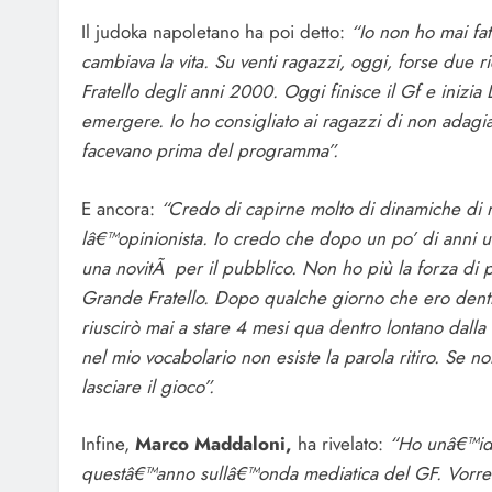
Il judoka napoletano ha poi detto:
“Io non ho mai fat
cambiava la vita. Su venti ragazzi, oggi, forse due 
Fratello degli anni 2000. Oggi finisce il Gf e inizia 
emergere. Io ho consigliato ai ragazzi di non adagia
facevano prima del programma”.
E ancora:
“Credo di capirne molto di dinamiche di r
lâ€™opinionista. Io credo che dopo un po’ di ann
una novitÃ per il pubblico. Non ho più la forza di
Grande Fratello. Dopo qualche giorno che ero dent
riuscirò mai a stare 4 mesi qua dentro lontano dall
nel mio vocabolario non esiste la parola ritiro. Se non
lasciare il gioco”.
Infine,
Marco Maddaloni,
ha rivelato:
“Ho unâ€™ide
questâ€™anno sullâ€™onda mediatica del GF. Vorrei 