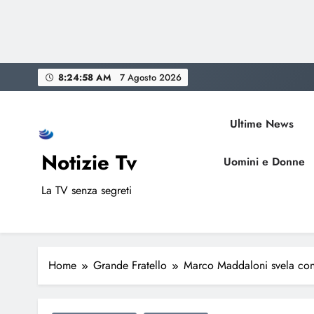
Skip
8:24:59 AM
7 Agosto 2026
to
content
Ultime News
Notizie Tv
Uomini e Donne
La TV senza segreti
Home
Grande Fratello
Marco Maddaloni svela con q