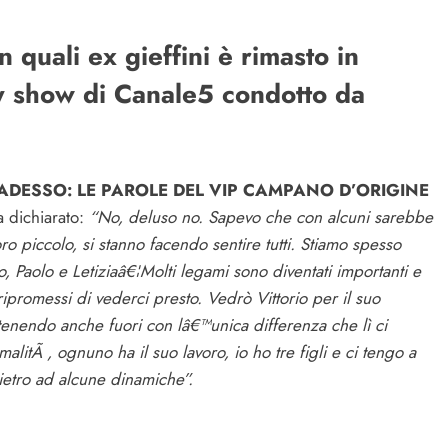
quali ex gieffini è rimasto in
ity show di Canale5 condotto da
DESSO: LE PAROLE DEL VIP CAMPANO D’ORIGINE
a dichiarato:
“No, deluso no. Sapevo che con alcuni sarebbe
ro piccolo, si stanno facendo sentire tutti. Stiamo spesso
, Paolo e Letiziaâ€¦Molti legami sono diventati importanti e
ripromessi di vederci presto. Vedrò Vittorio per il suo
tenendo anche fuori con lâ€™unica differenza che lì ci
litÃ , ognuno ha il suo lavoro, io ho tre figli e ci tengo a
dietro ad alcune dinamiche”.