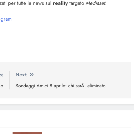
ti per tutte le news sul
reality
targato
Mediaset.
egram
s:
Next:
io
Sondaggi Amici 8 aprile: chi sarÃ eliminato