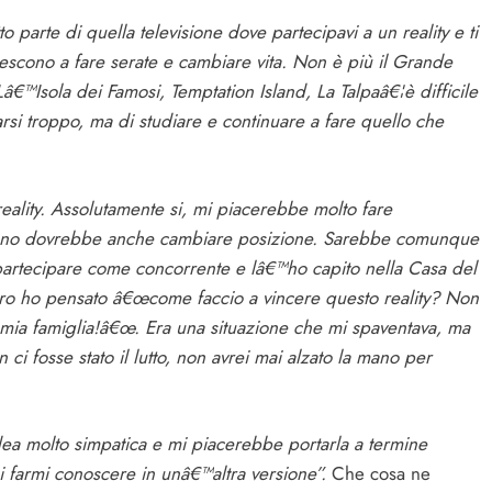
to parte di quella televisione dove partecipavi a un reality e ti
riescono a fare serate e cambiare vita. Non è più il Grande
Lâ€™Isola dei Famosi, Temptation Island, La Talpaâ€¦è difficile
rsi troppo, ma di studiare e continuare a fare quello che
eality. Assolutamente si, mi piacerebbe molto fare
i uno dovrebbe anche cambiare posizione. Sarebbe comunque
 partecipare come concorrente e lâ€™ho capito nella Casa del
ro ho pensato â€œcome faccio a vincere questo reality? Non
a mia famiglia!â€œ. Era una situazione che mi spaventava, ma
 ci fosse stato il lutto, non avrei mai alzato la mano per
a molto simpatica e mi piacerebbe portarla a termine
farmi conoscere in unâ€™altra versione”.
Che cosa ne