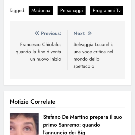
Tagged:
Madonna
Personaggi
Programmi Tv
Navigazione
Previous:
Next:
articoli
Francesco Chiofalo:
Selvaggia Lucarelli:
quando la fine diventa
una voce critica nel
un nuovo inizio
mondo dello
spettacolo
Notizie Correlate
Stefano De Martino prepara il suo
primo Sanremo: quando
l’annuncio dei Big