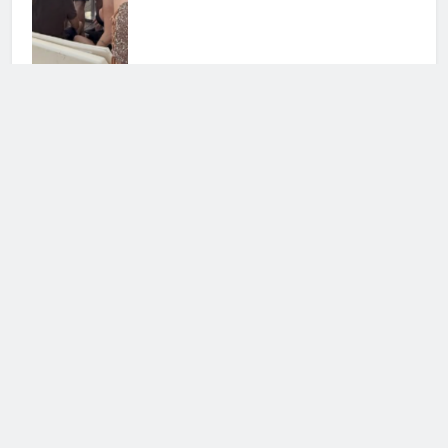
Barbara D’Urso verso Ballando con
le Stelle: le voci insistenti
confermano
3 Agosto 2026 • 12:15
Temptation Island, Rosario Monetti:
cosa è successo dopo il