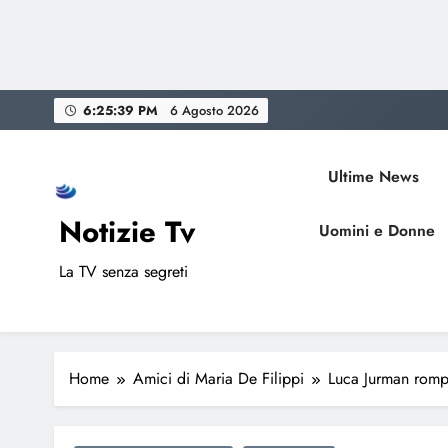
Skip
6:25:40 PM
6 Agosto 2026
to
content
Ultime News
Notizie Tv
Uomini e Donne
La TV senza segreti
Home
Amici di Maria De Filippi
Luca Jurman rompe