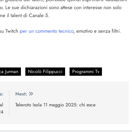
ico. Le sue dichiarazioni sono attese con interesse non solo
e il talent di Canale 5.
su Twitch
per un commento tecnico
, emotivo e senza filtri.
ca Jurman
Nicolò Filippucci
Programmi Tv
s:
Next:
al
Televoto Isola 11 maggio 2025: chi esce
24