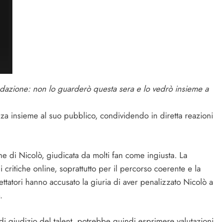
azione: non lo guarderò questa sera e lo vedrò insieme a
nza insieme al suo pubblico, condividendo in diretta reazioni
ne di Nicolò, giudicata da molti fan come ingiusta. La
i critiche online, soprattutto per il percorso coerente e la
ettatori hanno accusato la giuria di aver penalizzato Nicolò a
.
 di giudizio del talent, potrebbe quindi esprimere valutazioni