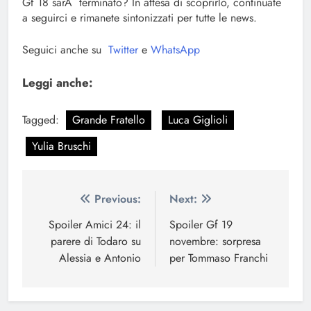
Gf 18 sarÃ terminato? In attesa di scoprirlo, continuate
a seguirci e rimanete sintonizzati per tutte le news.
Seguici anche su
Twitter
e
WhatsApp
Leggi anche:
Tagged:
Grande Fratello
Luca Giglioli
Yulia Bruschi
Navigazione
Previous:
Next:
articoli
Spoiler Amici 24: il
Spoiler Gf 19
parere di Todaro su
novembre: sorpresa
Alessia e Antonio
per Tommaso Franchi