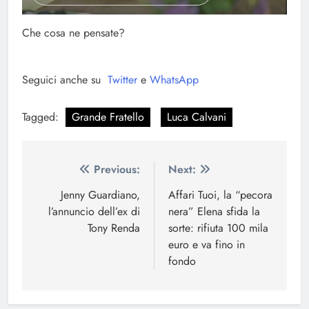
Che cosa ne pensate?
Seguici anche su
Twitter
e
WhatsApp
Tagged:
Grande Fratello
Luca Calvani
Navigazione
Previous:
Next:
articoli
Jenny Guardiano,
Affari Tuoi, la “pecora
l’annuncio dell’ex di
nera” Elena sfida la
Tony Renda
sorte: rifiuta 100 mila
euro e va fino in
fondo