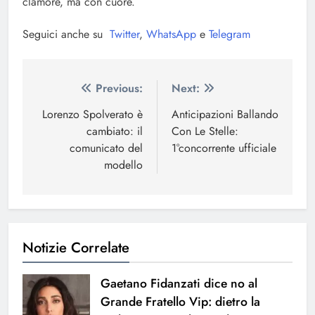
clamore, ma con cuore.
Seguici anche su
Twitter
,
WhatsApp
e
Telegram
Navigazione
Previous:
Next:
articoli
Lorenzo Spolverato è
Anticipazioni Ballando
cambiato: il
Con Le Stelle:
comunicato del
1°concorrente ufficiale
modello
Notizie Correlate
Gaetano Fidanzati dice no al
Grande Fratello Vip: dietro la