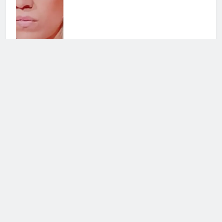
Lutto nel mondo della musica: si è
spento Francesco Guccini
6 Agosto 2026 • 11:49
Saranno Famosi: la testimonianza
di Marianna Scarci