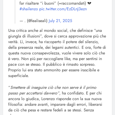
far risaltare “i buoni” (=raccomandati) 💔
#shailenzo
pic.twitter.com/EzDLnJ3ezn
— . (@lealiseali)
July 21, 2025
Una critica anche al mondo social, che definisce “una
giungla di illusioni”, dove si cerca approvazione più che
verità. Lì, invece, ha riscoperto il potere del silenzio,
della presenza reale, dei legami autentici. E ora, forte di
questa nuova consapevolezza, vuole vivere solo ciò che
è vero. Non più per raccogliere like, ma per sentirsi in
pace con se stesso. Il pubblico è rimasto sorpreso.
Proprio lui era stato ammonito per essere irascibile e
superficiale.
“
Smettere di inseguire ciò che non serve è il primo
passo per accettarsi davvero”
, ha confidato. E per chi
ancora lo giudica, Lorenzo risponde con la sua nuova
filosofia: andare avanti, imparare dagli errori, liberarsi
da ciò che pesa e restare fedeli a se stessi. Senza