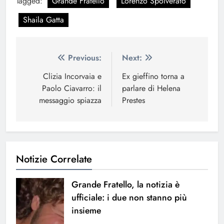
Tagged:
Grande Fratello
Lorenzo Spolverato
Shaila Gatta
Navigazione
Previous:
Next:
articoli
Clizia Incorvaia e
Ex gieffino torna a
Paolo Ciavarro: il
parlare di Helena
messaggio spiazza
Prestes
Notizie Correlate
Grande Fratello, la notizia è
ufficiale: i due non stanno più
insieme