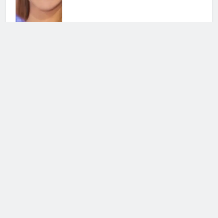
Grande Fratello, Lorenzo
Spolverato sorprende tutti e svela
tutto su Shaila
25 Luglio 2026 • 18:05
Antonella Fiordelisi la frecciatina
all’ex
25 Luglio 2026 • 08:39