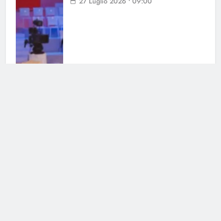
27 Luglio 2026 • 09:00
Uomini e Donne, parla Francesca
Sorrentino: il suo incontro con
Manuel
25 Luglio 2026 • 09:48