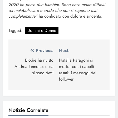
2020 ho perso due bambini. Sono cose molto difficili
da metabolizzare e credo che non si superino mai
completamente”
ha confidato con dolore e sincerità.
Tagged:
Uomini e Donne
Navigazione
Previous:
Next:
articoli
Elodie ha rivisto
Natalia Paragoni si
Andrea Iannone: cosa
mostra con i capelli
si sono detti
rasati: i messaggi dei
follower
Notizie Correlate