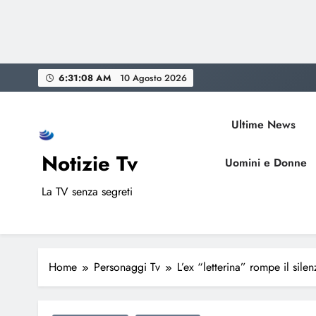
Skip
6:31:09 AM
10 Agosto 2026
to
content
Ultime News
Notizie Tv
Uomini e Donne
La TV senza segreti
Home
Personaggi Tv
L’ex “letterina” rompe il sile