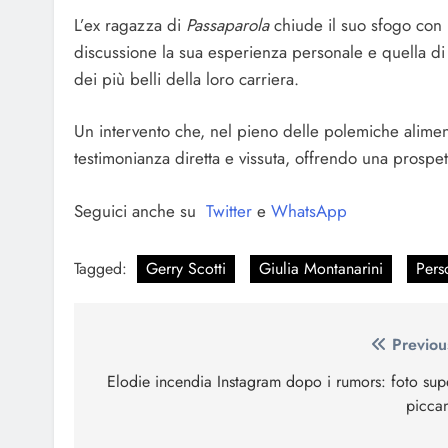
L’ex ragazza di
Passaparola
chiude il suo sfogo con 
discussione la sua esperienza personale e quella d
dei più belli della loro carriera.
Un intervento che, nel pieno delle polemiche aliment
testimonianza diretta e vissuta, offrendo una prospet
Seguici anche su
Twitter
e
WhatsApp
Tagged:
Gerry Scotti
Giulia Montanarini
Pers
Navigazione
Previou
articoli
Elodie incendia Instagram dopo i rumors: foto sup
piccan