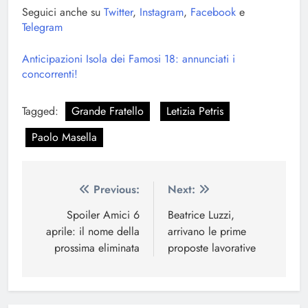
Seguici anche su
Twitter
,
Instagram
,
Facebook
e
Telegram
Anticipazioni Isola dei Famosi 18: annunciati i
concorrenti!
Tagged:
Grande Fratello
Letizia Petris
Paolo Masella
Navigazione
Previous:
Next:
articoli
Spoiler Amici 6
Beatrice Luzzi,
aprile: il nome della
arrivano le prime
prossima eliminata
proposte lavorative