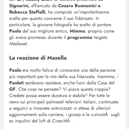
Signorini,
affiancato da
Cesara Buonamici e
Rebecca Staffelli
, ha compiuto un’importantissima
scelta per quanto concerne il suo fidanzato. In
particolare, la giovane fotografa ha scelto di portare
Paolo
dal suo migliore amico,
Mimmo
, proprio come
gli aveva promesso durante il
programma
targato
Mediaset
.
La reazione di Masella
Paolo
era molto felice di conoscere una delle persone
più importanti per la vita della sua fidanzata. Insomma, i
Paoleti
sembrano resistere, anche fuori dalla Casa del
GF
. Che cosa ne pensate? Vi piace questa coppia?
Credete possa essere duratura e stabile? Per tutte le
news sui principali palinsesti televisivi italiani, continuate
a seguirci e rimanete sintonizzati in attesa di ulteriori
aggiornamenti sulla carriera, i gossip e le curiositÃ sugli
ex inquilini del loft di CinecittÃ .