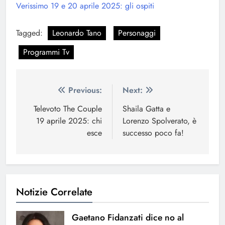
Verissimo 19 e 20 aprile 2025: gli ospiti
Tagged:
Leonardo Tano
Personaggi
Programmi Tv
Navigazione
Previous:
Next:
articoli
Televoto The Couple
Shaila Gatta e
19 aprile 2025: chi
Lorenzo Spolverato, è
esce
successo poco fa!
Notizie Correlate
Gaetano Fidanzati dice no al