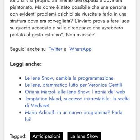
tolto la vita proprio all’interno dell’ospedale dove era
piantonato. Ma come è stato possibile che una persona
con evidenti problemi psichici sia riuscita a farlo in una
struttura dove era sorvegliata? L’inviato prova a fare luce
su quanto accaduto e sulle circostanze che avrebbero
portato al gesto estremo”. Non mancate!
Seguici anche su
Twitter
e
WhatsApp
Leggi anche:
Le Iene Show, cambia la programmazione
Le Iene, drammatico lutto per Veronica Gentili
Oriana Marzoli alle Iene Show: l’ironia del web
Temptation Island, successo inarrestabile: la scelta
di Mediaset
Mario Adinolfi in un nuovo programma? Parla
lui!
Tagged:
Anticipazioni
Le Iene Show