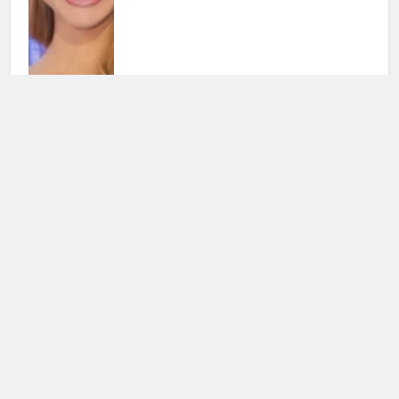
Chi l’ha visto, nominata la nuova
conduttrice: chi è la sostituta di
Federica Sciarelli
28 Luglio 2026 • 22:25
Ballando con le Stelle, Noemi
Bocchi verso il si a Milly Carlucci