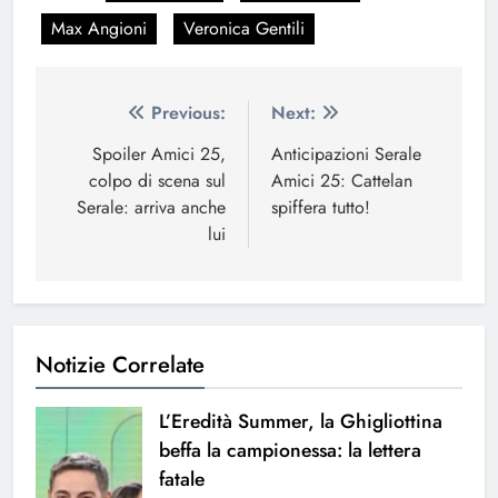
Max Angioni
Veronica Gentili
Navigazione
Previous:
Next:
articoli
Spoiler Amici 25,
Anticipazioni Serale
colpo di scena sul
Amici 25: Cattelan
Serale: arriva anche
spiffera tutto!
lui
Notizie Correlate
L’Eredità Summer, la Ghigliottina
beffa la campionessa: la lettera
fatale